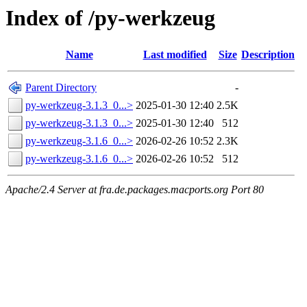
Index of /py-werkzeug
Name
Last modified
Size
Description
Parent Directory
-
py-werkzeug-3.1.3_0...>
2025-01-30 12:40
2.5K
py-werkzeug-3.1.3_0...>
2025-01-30 12:40
512
py-werkzeug-3.1.6_0...>
2026-02-26 10:52
2.3K
py-werkzeug-3.1.6_0...>
2026-02-26 10:52
512
Apache/2.4 Server at fra.de.packages.macports.org Port 80