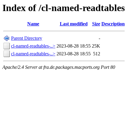
Index of /cl-named-readtables
Name
Last modified
Size
Description
Parent Directory
-
cl-named-readtables-..>
2023-08-28 18:55
25K
cl-named-readtables-..>
2023-08-28 18:55
512
Apache/2.4 Server at fra.de.packages.macports.org Port 80